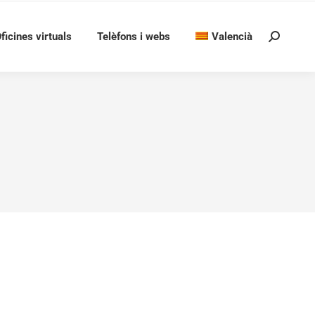
ficines virtuals
Telèfons i webs
Valencià
Search: