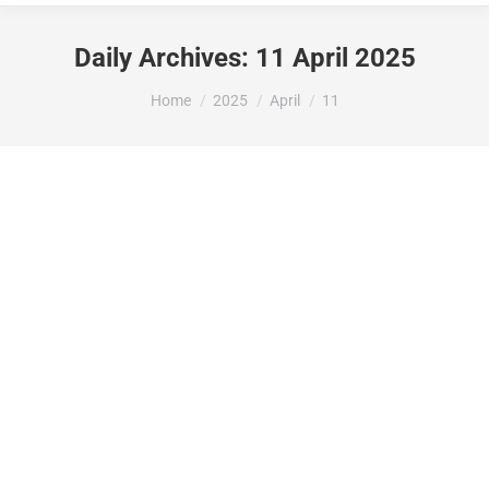
Daily Archives:
11 April 2025
You are here:
Home
2025
April
11
Per què hem canviat les papereres de