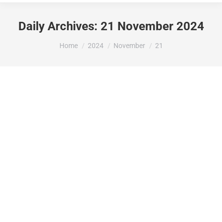
Daily Archives:
21 November 2024
You are here:
Home
2024
November
21
La Presidència de la Generalitat atorga