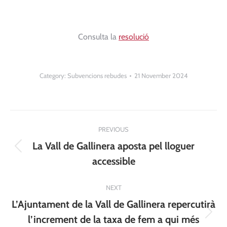
Consulta la
resolució
Category:
Subvencions rebudes
21 November 2024
Post
PREVIOUS
navigation
La Vall de Gallinera aposta pel lloguer
Previous
accessible
post:
NEXT
L’Ajuntament de la Vall de Gallinera repercutirà
Next
l’increment de la taxa de fem a qui més