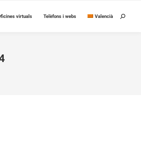
ficines virtuals
Telèfons i webs
Valencià
Search:
4