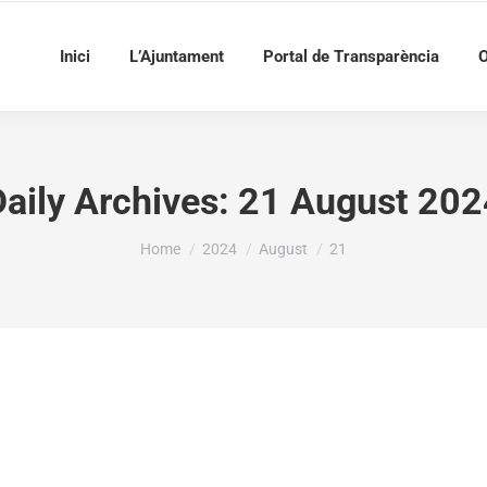
Inici
L’Ajuntament
Portal de Transparència
O
Daily Archives:
21 August 202
You are here:
Home
2024
August
21