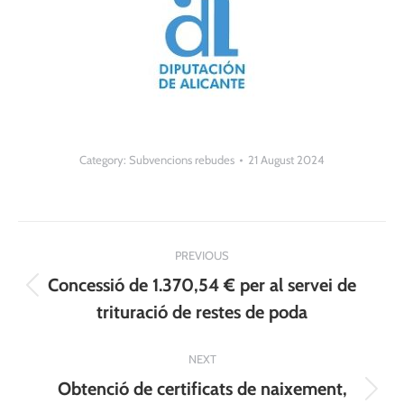
Category:
Subvencions rebudes
21 August 2024
Post
PREVIOUS
navigation
Concessió de 1.370,54 € per al servei de
Previous
trituració de restes de poda
post:
NEXT
Obtenció de certificats de naixement,
Next