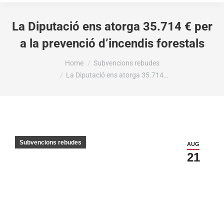
La Diputació ens atorga 35.714 € per
a la prevenció d’incendis forestals
You are here:
Home
Subvencions rebudes
La Diputació ens atorga 35.714…
Subvencions rebudes
AUG
21