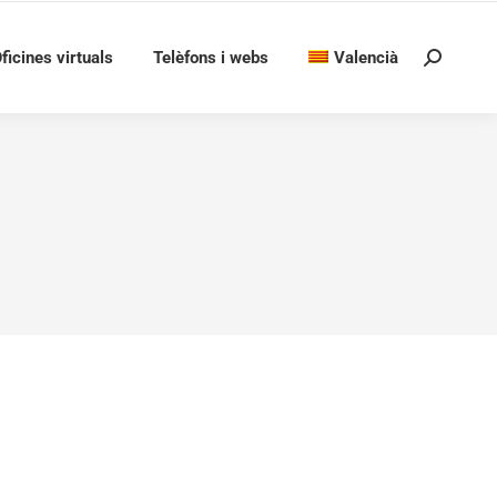
ficines virtuals
Telèfons i webs
Valencià
Search:
 difusió dels jaciments d’Art Rupestre