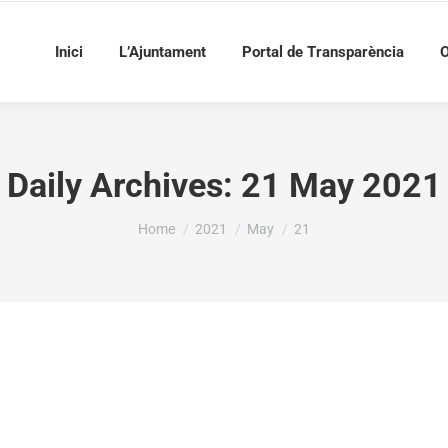
Inici
L’Ajuntament
Portal de Transparència
O
Daily Archives:
21 May 2021
You are here:
Home
2021
May
21
 a inversions, conservació, manteniment, promoció i