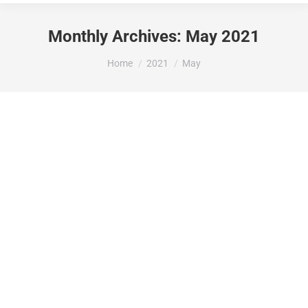
Monthly Archives:
May 2021
You are here:
Home
2021
May
La Diputació d’Alacant atorga 53000€
per a inversions, conservació,
manteniment, promoció i difusió dels
jaciments d’Art Rupestre de la Vall de
Gallinera.
Subvencions rebudes
By
Maria Jose Puig
21 May 2021
20210426_Comunicación_Traslado Providencia