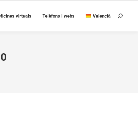
ficines virtuals
Telèfons i webs
Valencià
Search:
20
e sobre l’art rupestre a la Vall de