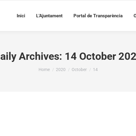
Inici
L’Ajuntament
Portal de Transparència
O
aily Archives:
14 October 20
You are here:
Home
2020
October
14
0.000 € per a cobrir les despeses de l’edició del llibr