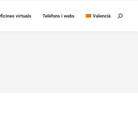
ficines virtuals
Telèfons i webs
Valencià
Search: