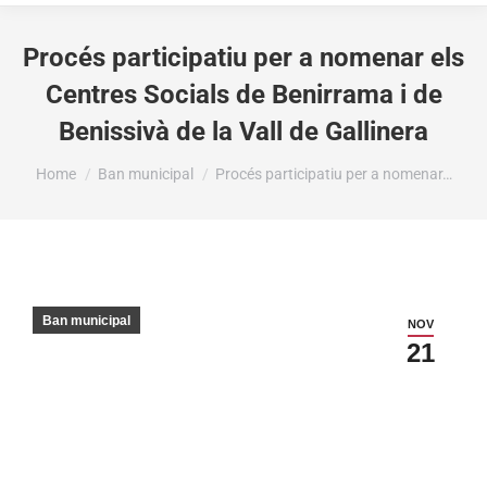
Procés participatiu per a nomenar els
Centres Socials de Benirrama i de
Benissivà de la Vall de Gallinera
You are here:
Home
Ban municipal
Procés participatiu per a nomenar…
Ban municipal
NOV
21