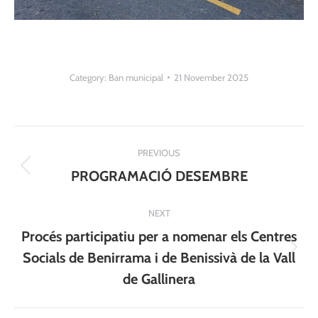
Category:
Ban municipal
21 November 2025
Post
PREVIOUS
navigation
Previous
PROGRAMACIÓ DESEMBRE
post:
NEXT
Procés participatiu per a nomenar els Centres
Next
Socials de Benirrama i de Benissivà de la Vall
post:
de Gallinera