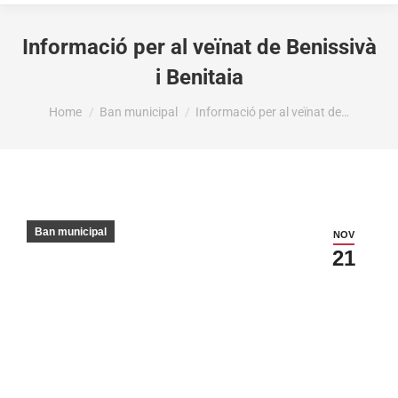
Informació per al veïnat de Benissivà
i Benitaia
You are here:
Home
Ban municipal
Informació per al veïnat de…
Ban municipal
NOV
21