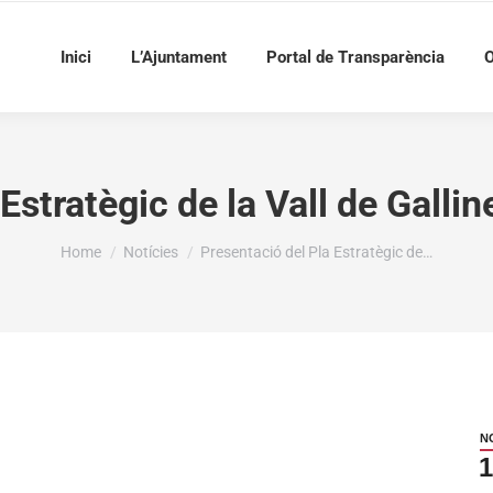
Inici
L’Ajuntament
Portal de Transparència
O
Estratègic de la Vall de Galli
You are here:
Home
Notícies
Presentació del Pla Estratègic de…
N
1