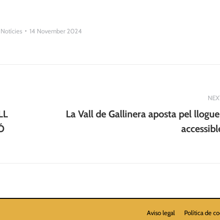
:
Notícies
14 November 2024
NEX
LL
La Vall de Gallinera aposta pel llogue
Next
Ó
accessibl
post:
Aviso legal
Política de c