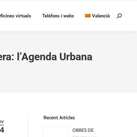
ficines virtuals
Telèfons i webs
Valencià
Search:
nera: l’Agenda Urbana
Recent Articles
OV
4
OBRES DE