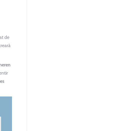
at de
crearà
neren
ntir
les