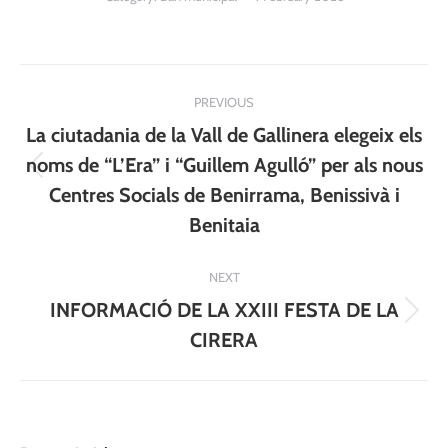
Post
PREVIOUS
navigation
La ciutadania de la Vall de Gallinera elegeix els
noms de “L’Era” i “Guillem Agulló” per als nous
Previous
Centres Socials de Benirrama, Benissivà i
post:
Benitaia
NEXT
INFORMACIÓ DE LA XXIII FESTA DE LA
Next
CIRERA
post: