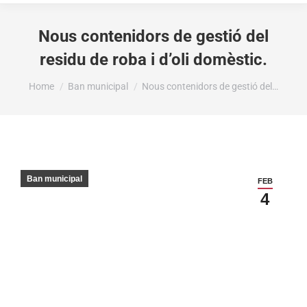
Nous contenidors de gestió del
residu de roba i d’oli domèstic.
You are here:
Home
Ban municipal
Nous contenidors de gestió del…
Ban municipal
FEB
4