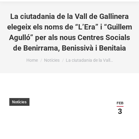
La ciutadania de la Vall de Gallinera
elegeix els noms de “L’Era” i “Guillem
Agulló” per als nous Centres Socials
de Benirrama, Benissivà i Benitaia
You are here:
Home
Notícies
La ciutadania de la Vall…
Notícies
FEB
3