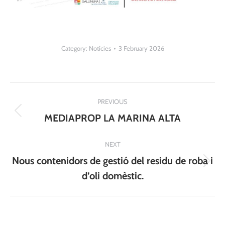
Category:
Notícies
3 February 2026
Post
PREVIOUS
navigation
Previous
MEDIAPROP LA MARINA ALTA
post:
NEXT
Nous contenidors de gestió del residu de roba i
Next
d’oli domèstic.
post: