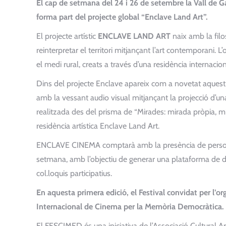
El cap de setmana del 24 i 26 de setembre la Vall de Ga
forma part del projecte global “Enclave Land Art”.
El projecte artístic
ENCLAVE LAND ART
naix amb la filo
reinterpretar el territori mitjançant l’art contemporani. L’
el medi rural, creats a través d’una residència internaci
Dins del projecte Enclave apareix com a novetat aques
amb la vessant audio visual mitjançant la projecció d’una
realitzada des del prisma de “Mirades: mirada pròpia, mi
residència artística Enclave Land Art.
ENCLAVE CINEMA comptarà amb la presència de persones
setmana, amb l’objectiu de generar una plataforma de dis
col.loquis participatius.
En aquesta primera edició, el Festival convidat per l
Internacional de Cinema per la Memòria Democràtica.
El FESCIMED és una iniciativa de l’Associació Cultural Ar