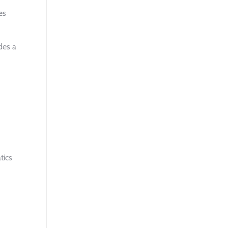
es
des a
tics