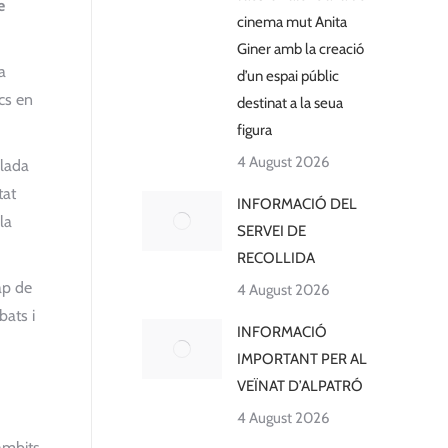
e
cinema mut Anita
Giner amb la creació
a
d’un espai públic
ics en
destinat a la seua
figura
4 August 2026
ulada
tat
INFORMACIÓ DEL
la
SERVEI DE
RECOLLIDA
ap de
4 August 2026
bats i
INFORMACIÓ
IMPORTANT PER AL
VEÏNAT D’ALPATRÓ
4 August 2026
 àmbits