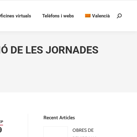
ficines virtuals
Telèfons i webs
Valencià
Search:
IÓ DE LES JORNADES
Recent Articles
EP
9
OBRES DE