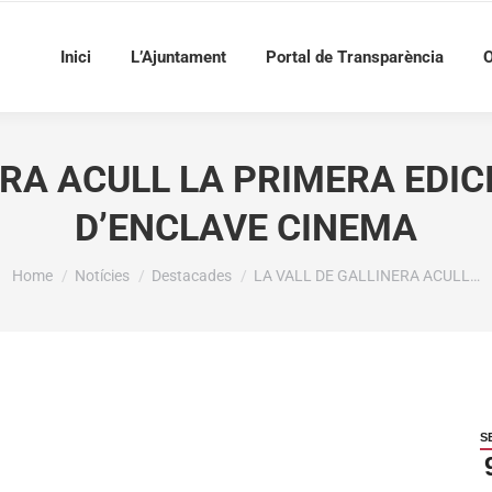
Inici
L’Ajuntament
Portal de Transparència
O
ERA ACULL LA PRIMERA EDIC
D’ENCLAVE CINEMA
You are here:
Home
Notícies
Destacades
LA VALL DE GALLINERA ACULL…
S