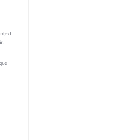
ontext
r,
 que