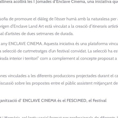
llinera acollirà les I Jornades d’Enclave Cinema, una iniciativa qu
sofia de promoure el diàleg de l’ésser humà amb la naturalesa per 
origen d’Enclave Land Art està vinculat a la creació d’itineraris artíst
onal d’artistes de dues setmanes de durada.
t any ENCLAVE CINEMA. Aquesta iniciativa és una plataforma vinc
 selecció de curtmetratges d’un festival convidat. La selecció ha es
rada interior i territori” com a complement al concepte proposat a 
 vinculades a les diferents produccions projectades durant el c
cussió sobre les propostes entre el públic assistent mitjançant de
’organització d’ ENCLAVE CINEMA és el FESCIMED, el Festival
t i Memòria, col·lectiu social format per professionals de diferents