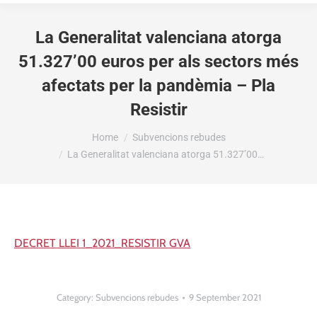
La Generalitat valenciana atorga
51.327’00 euros per als sectors més
afectats per la pandèmia – Pla
Resistir
You are here:
Home
Subvencions rebudes
La Generalitat valenciana atorga 51.327’00…
DECRET LLEI 1_2021_RESISTIR GVA
Category:
Subvencions rebudes
9 September 2021