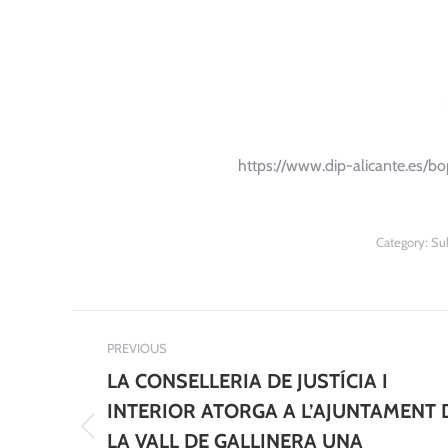
https://www.dip-alicante.es/
Category:
Su
Post
PREVIOUS
navigation
LA CONSELLERIA DE JUSTÍCIA I
INTERIOR ATORGA A L’AJUNTAMENT 
Previous
LA VALL DE GALLINERA UNA