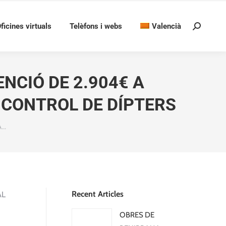
ficines virtuals
Telèfons i webs
Valencià
Search:
NCIÓ DE 2.904€ A
 CONTROL DE DÍPTERS
A…
Recent Articles
AL
OBRES DE