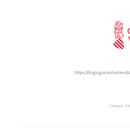
https://dogv.gva.es/va/res
Category:
Su