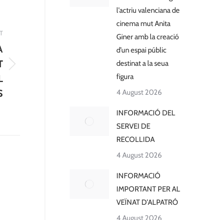
l’actriu valenciana de
cinema mut Anita
T
Giner amb la creació
A
d’un espai públic
T
destinat a la seua
figura
L
S
4 August 2026
INFORMACIÓ DEL
SERVEI DE
RECOLLIDA
4 August 2026
INFORMACIÓ
IMPORTANT PER AL
VEÏNAT D’ALPATRÓ
4 August 2026