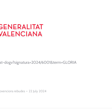
ultat-dogv?signatura=2024/6001&term=GLORIA
bvencions rebudes
22 July 2024