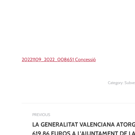
20221109_2022_008651 Concessió
Category:
Subve
Post
PREVIOUS
navigation
LA GENERALITAT VALENCIANA ATOR
619,86 EUROS A L’AJUNTAMENT DE L