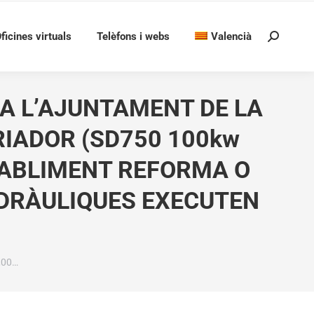
ficines virtuals
Telèfons i webs
Valencià
Search:
 A L’AJUNTAMENT DE LA
ARIADOR (SD750 100kw
STABLIMENT REFORMA O
IDRÀULIQUES EXECUTEN
,00…