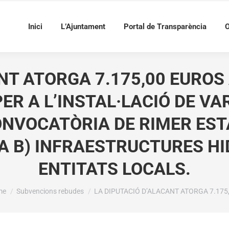
Inici
L’Ajuntament
Portal de Transparència
O
NT ATORGA 7.175,00 EUROS
ER A L’INSTAL·LACIÓ DE V
CONVOCATÒRIA DE RIMER E
IA B) INFRAESTRUCTURES H
ENTITATS LOCALS.
 are here:
me
Subvencions rebudes
LA DIPUTACIÓ D’ALACANT ATORGA 7.175