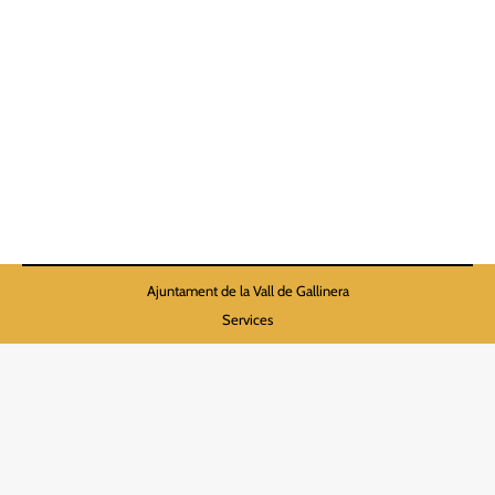
REPARACIÓ (LÍNIA B)
INFRAESTRUCTURES HIDRÀULIQUES
EXECUTEN ENTITATS LOCALS.
Subvencions rebudes
By
Maria Jose Puig
10 November 2022
20221109_2022_008651 Concessió
Ajuntament de la Vall de Gallinera
Services