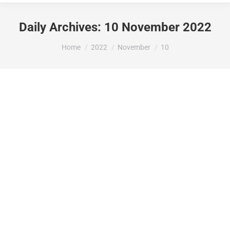
Daily Archives:
10 November 2022
You are here:
Home
2022
November
10
LA DIPUTACIÓ D’ALACANT ATORGA
7.175,00 EUROS A L’AJUNTAMENT DE
LA VALL DE GALLINERA PER A
L’INSTAL·LACIÓ DE VARIADOR (SD750
100kw IP54) DINTRE DE LA
CONVOCATÒRIA DE RIMER
ESTABLIMENT REFORMA O GRAN