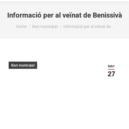
Informació per al veïnat de Benissivà
You are here:
Home
Ban municipal
Informació per al veïnat de…
Ban municipal
MAY
27