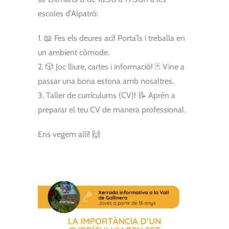
escoles d’Alpatró:
1. 📖 Fes els deures ací! Porta’ls i treballa en
un ambient còmode.
2. 🎲 Joc lliure, cartes i informació! 🃏 Vine a
passar una bona estona amb nosaltres.
3. Taller de currículums (CV)! 📝 Aprèn a
preparar el teu CV de manera professional.
Ens vegem allí! 🙌