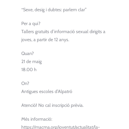
“Sexe, desig i dubtes: parlem clar”
Per a qui?
Tallers gratuïts d’informació sexual dirigits a
joves, a partir de 12 anys.
Quan?
21 de maig
18.00 h
On?
Antigues escoles d’Alpatró
Atenció! No cal inscripció prèvia.
Més informació:
https://macma.org/joventut/actualitat/la-