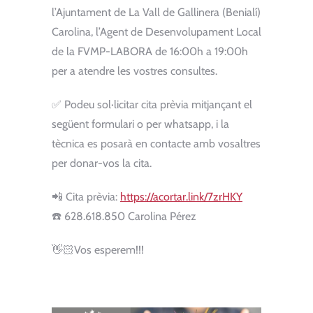
l’Ajuntament de La Vall de Gallinera (Benialí)
Carolina, l’Agent de Desenvolupament Local
de la FVMP-LABORA de 16:00h a 19:00h
per a atendre les vostres consultes.
✅ Podeu sol·licitar cita prèvia mitjançant el
següent formulari o per whatsapp, i la
tècnica es posarà en contacte amb vosaltres
per donar-vos la cita.
📲 Cita prèvia:
https://acortar.link/7zrHKY
☎️ 628.618.850 Carolina Pérez
👋🏻Vos esperem!!!