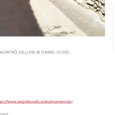
LPATRÓ. DILLUNS 18 D’ABRIL 10.00h.
tps://www.pegoilesvalls.es/es/experiencias
)
creu)