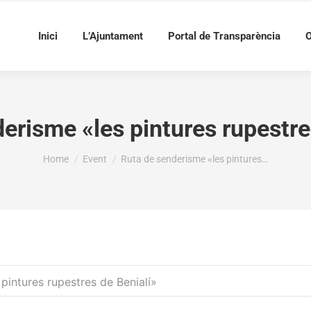
Inici
L’Ajuntament
Portal de Transparència
O
erisme «les pintures rupestre
You are here:
Home
Event
Ruta de senderisme «les pintures…
pintures rupestres de Benialí»