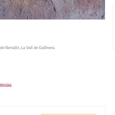
e Benialí», La Vall de Gallinera.
iencias