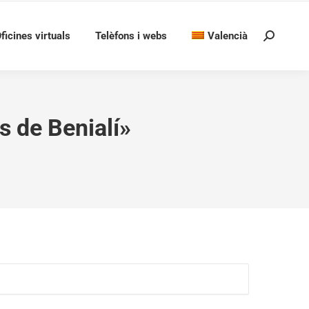
ficines virtuals
Telèfons i webs
Valencià
Search:
s de Benialí»