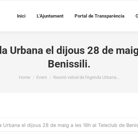
Inici
L’Ajuntament
Portal de Transparència
O
a Urbana el dijous 28 de maig
Benissili.
You are here:
Home
Event
Reunió veïnal de l’Agenda Urbana…
 Urbana el dijous 28 de maig a les 18h al Teleclub de Beniss