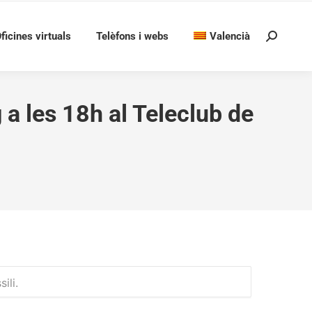
ficines virtuals
Telèfons i webs
Valencià
Search:
 a les 18h al Teleclub de
ili.