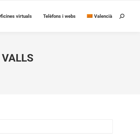
ficines virtuals
Telèfons i webs
Valencià
Search:
 VALLS