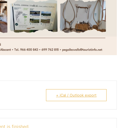
+ iCal / Outlook export
nt is finished.