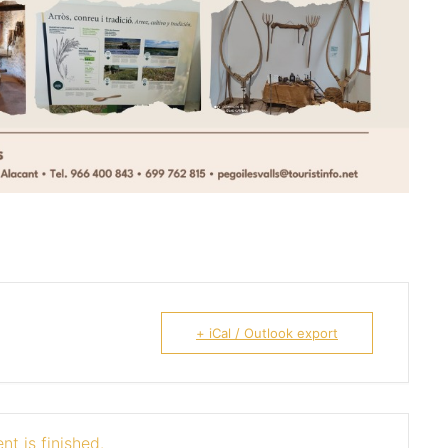
+ iCal / Outlook export
nt is finished.