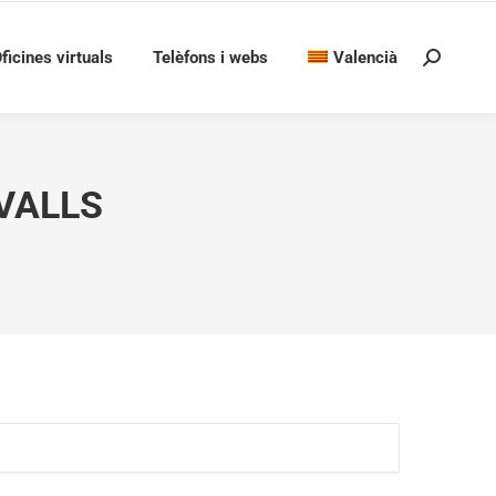
ficines virtuals
Telèfons i webs
Valencià
Search:
VALLS