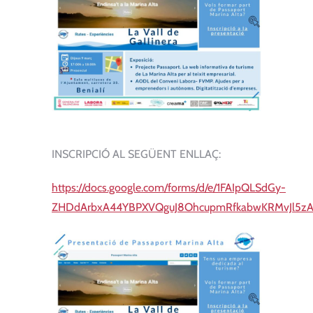
INSCRIPCIÓ AL SEGÜENT ENLLAÇ:
https://docs.google.com/forms/d/e/1FAIpQLSdGy-
ZHDdArbxA44YBPXVQguJ8OhcupmRfkabwKRMvJl5zAu