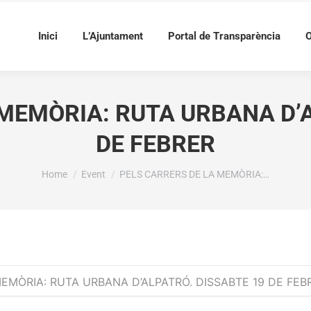
Inici
L’Ajuntament
Portal de Transparència
O
 MEMÒRIA: RUTA URBANA D’A
DE FEBRER
You are here:
Home
Event
PELS CARRERS DE LA MEMÒRIA:…
EMÒRIA: RUTA URBANA D’ALPATRÓ. DISSABTE 19 DE FEB