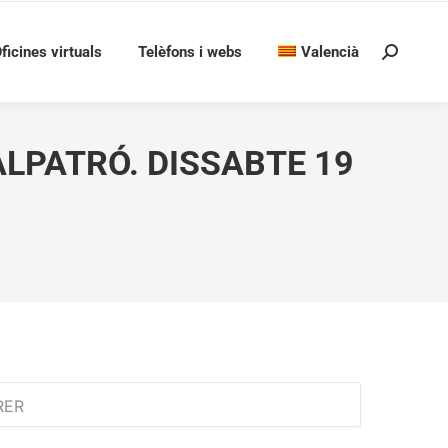
ficines virtuals
Telèfons i webs
Valencià
Search:
LPATRÓ. DISSABTE 19
RER