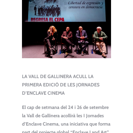
LA VALL DE GALLINERA ACULL LA
PRIMERA EDICIÓ
DE LES JORNADES
D’ENCLAVE CINEMA
El cap de setmana del 24 i 26 de setembre
la Vall de Gallinera acollirà les I Jornades
d’Enclave Cinema, una iniciativa que forma
part del projecte global “Enclave Land Art”.