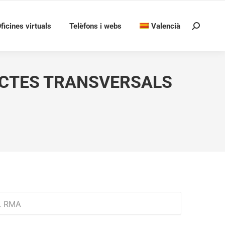
ficines virtuals
Telèfons i webs
Valencià
Search:
ECTES TRANSVERSALS
L RMA