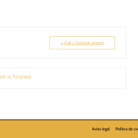
+ iCal / Outlook export
nt is finished.
Aviso legal
Política de c