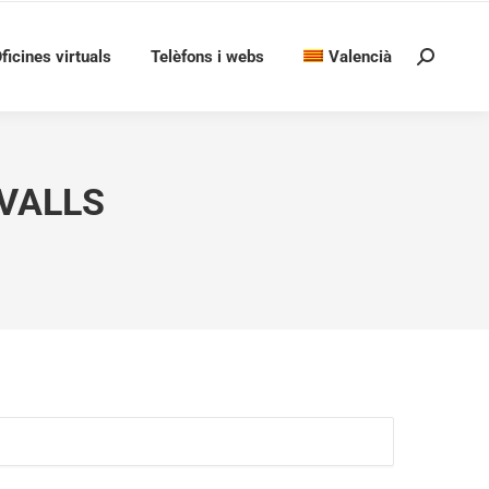
ficines virtuals
Telèfons i webs
Valencià
Search:
 VALLS