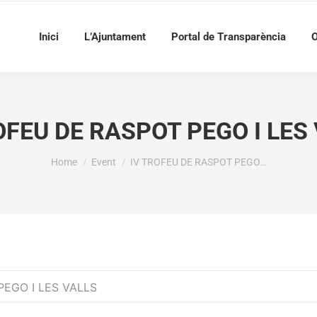
Inici
L’Ajuntament
Portal de Transparència
O
OFEU DE RASPOT PEGO I LES
You are here:
Home
Event
IV TROFEU DE RASPOT PEGO…
PEGO I LES VALLS