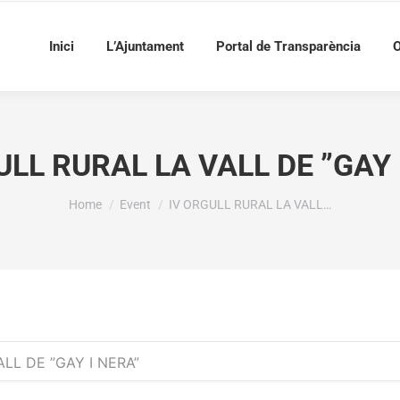
Inici
L’Ajuntament
Portal de Transparència
O
ULL RURAL LA VALL DE ”GAY 
You are here:
Home
Event
IV ORGULL RURAL LA VALL…
LL DE ”GAY I NERA”