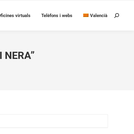
ficines virtuals
Telèfons i webs
Valencià
Search:
I NERA”