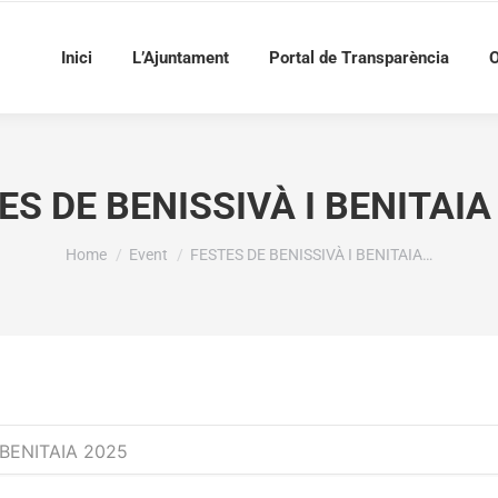
Inici
L’Ajuntament
Portal de Transparència
O
ES DE BENISSIVÀ I BENITAIA
You are here:
Home
Event
FESTES DE BENISSIVÀ I BENITAIA…
 BENITAIA 2025