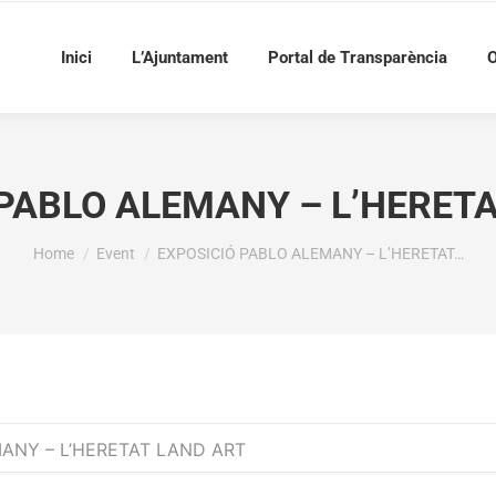
Inici
L’Ajuntament
Portal de Transparència
O
PABLO ALEMANY – L’HERET
You are here:
Home
Event
EXPOSICIÓ PABLO ALEMANY – L’HERETAT…
ANY – L’HERETAT LAND ART