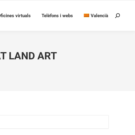
ficines virtuals
Telèfons i webs
Valencià
Search:
AT LAND ART