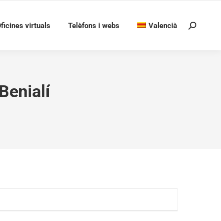
ficines virtuals
Telèfons i webs
Valencià
Search:
Benialí