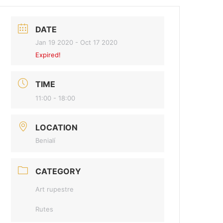
DATE
Jan 19 2020
- Oct 17 2020
Expired!
TIME
11:00 - 18:00
LOCATION
Benialí
CATEGORY
Art rupestre
Rutes