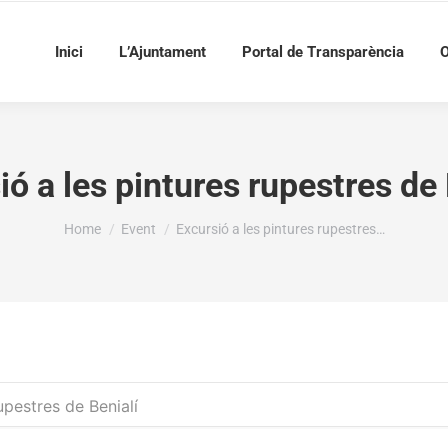
Inici
L’Ajuntament
Portal de Transparència
O
ió a les pintures rupestres de 
You are here:
Home
Event
Excursió a les pintures rupestres…
upestres de Benialí