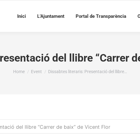
Inici
L’Ajuntament
Portal de Transparència
O
Presentació del llibre “Carrer d
You are here:
Home
Event
Dissabtes literaris: Presentació del llibre…
entació del llibre “Carrer de baix” de Vicent Flor