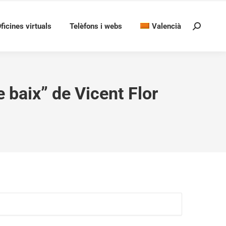
ficines virtuals
Telèfons i webs
Valencià
Search:
e baix” de Vicent Flor