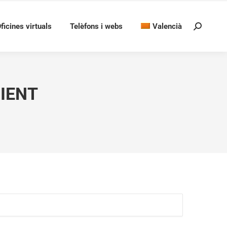
ficines virtuals
Telèfons i webs
Valencià
Search:
IENT