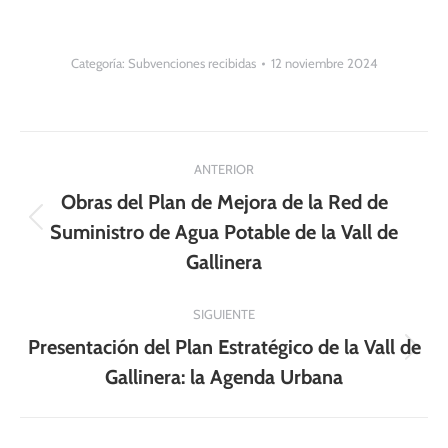
Categoría:
Subvenciones recibidas
12 noviembre 2024
Navegación
ANTERIOR
entre
Obras del Plan de Mejora de la Red de
publicaciones
Publicación
Suministro de Agua Potable de la Vall de
anterior:
Gallinera
SIGUIENTE
Presentación del Plan Estratégico de la Vall de
Publicación
Gallinera: la Agenda Urbana
siguiente: