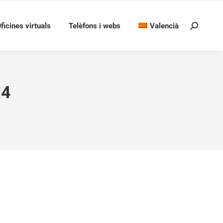
ficines virtuals
Telèfons i webs
Valencià
Search:
24