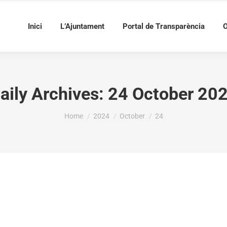
Inici
L’Ajuntament
Portal de Transparència
O
aily Archives:
24 October 20
You are here:
Home
2024
October
24