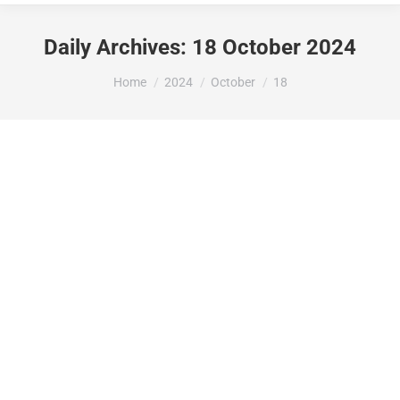
Daily Archives:
18 October 2024
You are here:
Home
2024
October
18
La Diputació d’Alacant atorga una