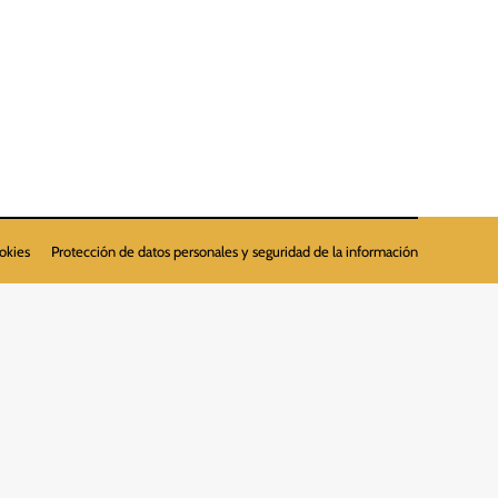
NT DE ZONES VERDES. A EXECUTAR PER LA
ookies
Protección de datos personales y seguridad de la información