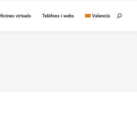
ficines virtuals
Telèfons i webs
Valencià
Search:
NERA PER AL MANTENIMENT DE ZONES