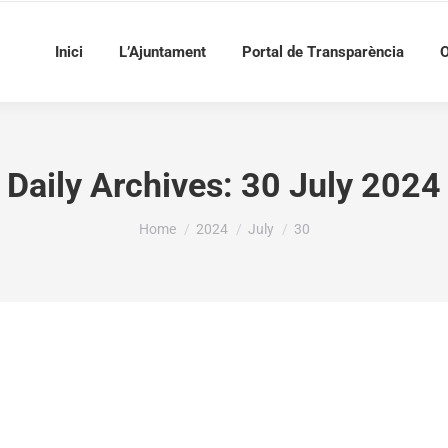
Inici
L’Ajuntament
Portal de Transparència
O
Daily Archives:
30 July 2024
You are here:
Home
2024
July
30
079,90€ A L’AJUNTAMENT DE LA VALL DE GALLI
CIÓ