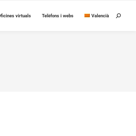
ficines virtuals
Telèfons i webs
Valencià
Search:
LA VALL DE GALLINERA PER A