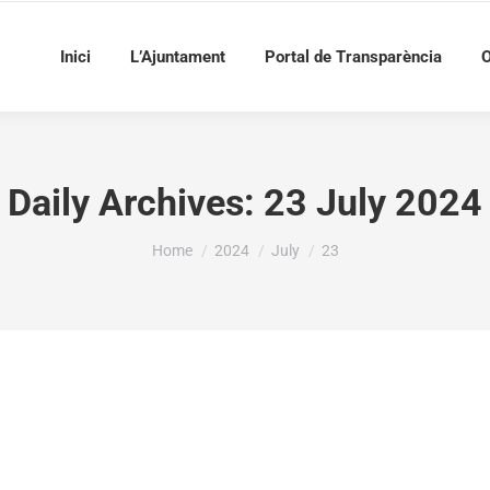
Inici
L’Ajuntament
Portal de Transparència
O
Daily Archives:
23 July 2024
You are here:
Home
2024
July
23
 SUBVENCIÓ DE 2.063,98€ A L’AJUNTAMENT DE 
 DE JOVENTUT