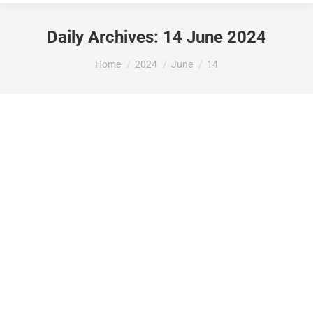
Daily Archives:
14 June 2024
You are here:
Home
2024
June
14
LA DIPUTACIÓ D’ALACANT ATORGA A
L’AJUNTAMENT DE LA VALL DE
GALLINERA UNA SUBVENCIÓ DE
9.738€ PER AL CONTROL DE QUALITAT
DE L’AIGUA DE CONSUM HUMÀ A
EXECTUTAR PER DIPUTACIÓ
Subvencions rebudes
By
Maria Jose Puig
14 June 2024