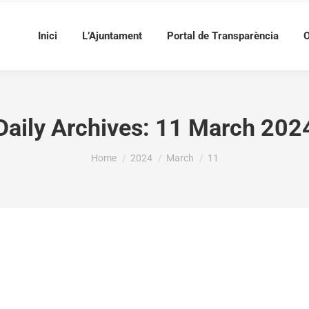
Inici
L’Ajuntament
Portal de Transparència
O
Daily Archives:
11 March 202
You are here:
Home
2024
March
11