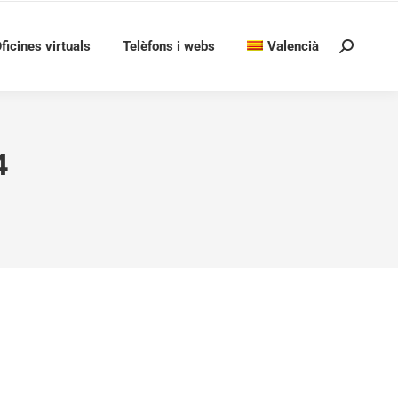
ficines virtuals
Telèfons i webs
Valencià
Search:
4