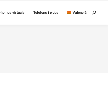
ficines virtuals
Telèfons i webs
Valencià
Search:
RA DINS DE LA CONVOCATÒRIA PER A
T 2023