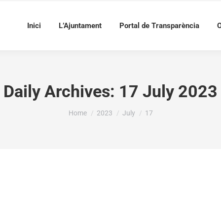
Inici
L’Ajuntament
Portal de Transparència
O
Daily Archives:
17 July 2023
You are here:
Home
2023
July
17
.000€ A L’AJUNTAMENT DE LA VALL DE GALLINE
INS DE TITULARITAT NO PROVINCIAL, ANUALITA