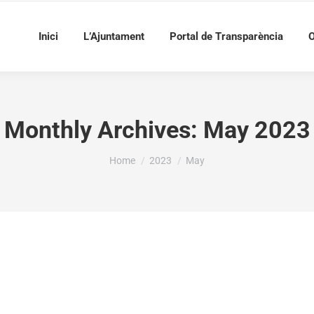
Inici
L’Ajuntament
Portal de Transparència
O
Monthly Archives:
May 2023
You are here:
Home
2023
May
000€ A L’AJUNTAMENT DE LA VALL DE GALLINERA
VES O PER AL FUNCIONAMENT D’ESCOLES ESPORT