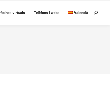
ficines virtuals
Telèfons i webs
Valencià
Search:
 DINS DE LA CONVOCATÒRIA PER A LA
IVES MUNICIPALS 2023